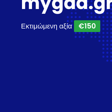
mygad.g
Εκτιμώμενη αξία
€150