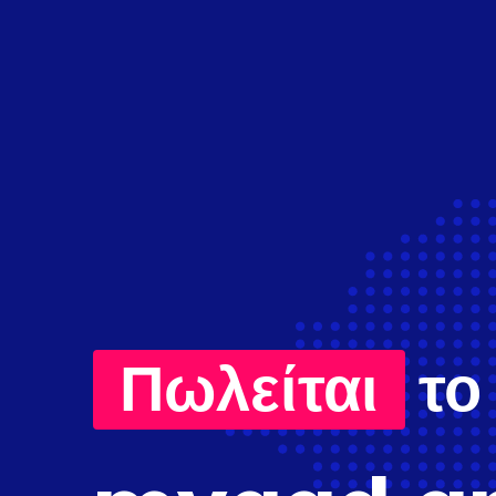
Πωλείται
το