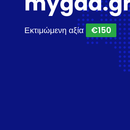
mygad.g
Εκτιμώμενη αξία
€150