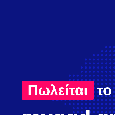
Πωλείται
το